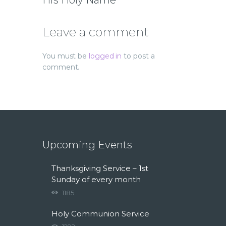
His Holy Name
Leave a comment
You must be
logged in
to post a
comment.
Upcoming Events
Thanksgiving Service – 1st
Sunday of every month
1185
Holy Communion Service