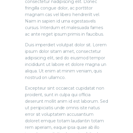
consectetur nadipiscing elit. Donec
fringilla congue dolor, ac porttitor
magnam cas vel libero hendrerilt vel.
Naim in sapien id urna egestasvels
cursus. Interdum et malesuada fames
ac ante reget ipsum primis in faucibus.
Duis imperdiet volutpat dolor sit. Lorem
ipsum dolor sitam amet, consectetur
adipisicing elit, sed do eiusmod tempor
incididunt ut labore et dolore magna un
aliqua. Ut enim at minim veniam, quis
nostrud on ullamco.
Excepteur sint occaecat cupidatat non
proident, sunt in culpa qui officia
deserunt mollit anim id est laborum. Sed
ut perspiciatis unde omnis iste natus
error sit voluptatem accusantium
doloret emque totam laudantin totam
rem aperiam, eaque ipsa quae ab illo